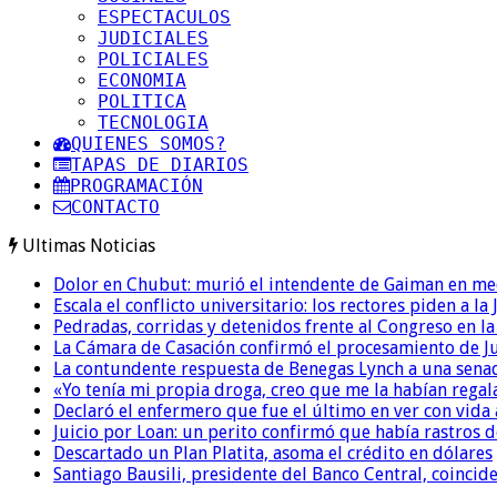
ESPECTACULOS
JUDICIALES
POLICIALES
ECONOMIA
POLITICA
TECNOLOGIA
QUIENES SOMOS?
TAPAS DE DIARIOS
PROGRAMACIÓN
CONTACTO
Ultimas Noticias
Dolor en Chubut: murió el intendente de Gaiman en me
Escala el conflicto universitario: los rectores piden a 
Pedradas, corridas y detenidos frente al Congreso en l
La Cámara de Casación confirmó el procesamiento de Jul
La contundente respuesta de Benegas Lynch a una senad
«Yo tenía mi propia droga, creo que me la habían regala
Declaró el enfermero que fue el último en ver con vid
Juicio por Loan: un perito confirmó que había rastros d
Descartado un Plan Platita, asoma el crédito en dólares
Santiago Bausili, presidente del Banco Central, coinci