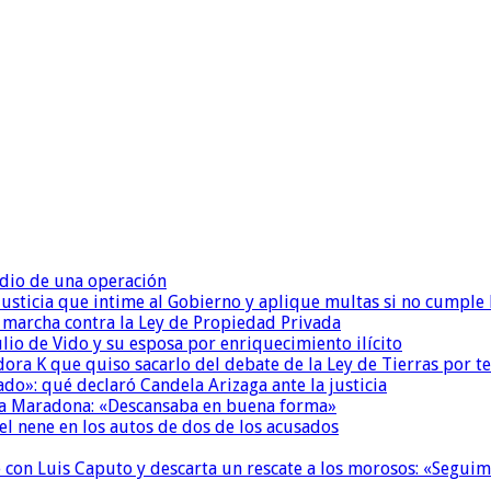
dio de una operación
la Justicia que intime al Gobierno y aplique multas si no cumple
a marcha contra la Ley de Propiedad Privada
io de Vido y su esposa por enriquecimiento ilícito
ora K que quiso sacarlo del debate de la Ley de Tierras por 
do»: qué declaró Candela Arizaga ante la justicia
a a Maradona: «Descansaba en buena forma»
el nene en los autos de dos de los acusados
de con Luis Caputo y descarta un rescate a los morosos: «Segu