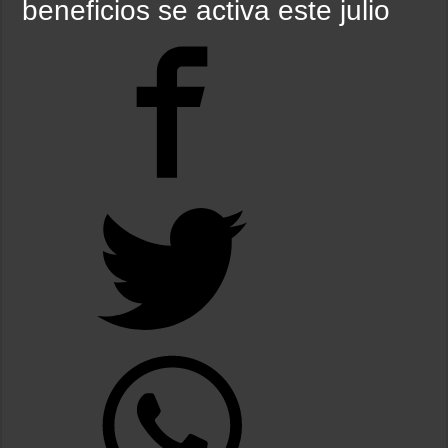
beneficios se activa este julio
Nuevo asesinato motochorro de un policía de la Ciudad en el Conurbano: «Asesi
Caso Agostina: la querella pidió la detención de la madre y la hermana de Barrelie
Investigan la misteriosa muerte de una mujer en Villa Elisa: la encontraron con la
Un juez autorizó a una integrante de «Los Monos» a salir de la prisión domiciliar
Detuvieron a un exgendarme devenido en sicario por el crimen de un comerciant
Facundo Moyano detenido: el video que muestra cuando la joven de 23 años de