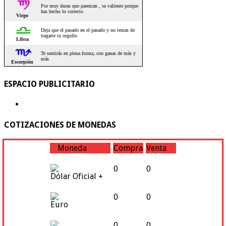
ESPACIO PUBLICITARIO
COTIZACIONES DE MONEDAS
Moneda
Compra
Venta
0
0
Dólar Oficial +
0
0
Euro
0
0