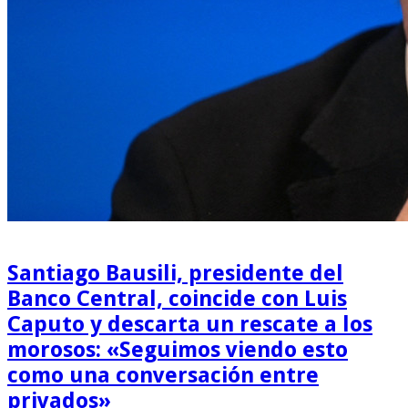
Santiago Bausili, presidente del
Banco Central, coincide con Luis
Caputo y descarta un rescate a los
morosos: «Seguimos viendo esto
como una conversación entre
privados»