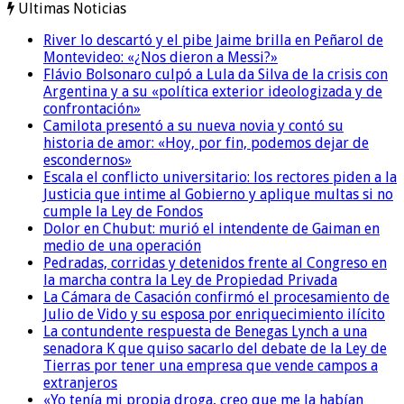
Ultimas Noticias
River lo descartó y el pibe Jaime brilla en Peñarol de
Montevideo: «¿Nos dieron a Messi?»
Flávio Bolsonaro culpó a Lula da Silva de la crisis con
Argentina y a su «política exterior ideologizada y de
confrontación»
Camilota presentó a su nueva novia y contó su
historia de amor: «Hoy, por fin, podemos dejar de
escondernos»
Escala el conflicto universitario: los rectores piden a la
Justicia que intime al Gobierno y aplique multas si no
cumple la Ley de Fondos
Dolor en Chubut: murió el intendente de Gaiman en
medio de una operación
Pedradas, corridas y detenidos frente al Congreso en
la marcha contra la Ley de Propiedad Privada
La Cámara de Casación confirmó el procesamiento de
Julio de Vido y su esposa por enriquecimiento ilícito
La contundente respuesta de Benegas Lynch a una
senadora K que quiso sacarlo del debate de la Ley de
Tierras por tener una empresa que vende campos a
extranjeros
«Yo tenía mi propia droga, creo que me la habían