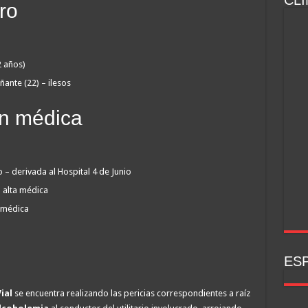
CLI
tro
2 años)
ante (22) – ilesos
ón médica
o – derivada al Hospital 4 de Junio
 alta médica
a médica
ESP
ial
se encuentra realizando las pericias correspondientes a raíz