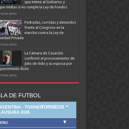
que intime al Gobierno y
que multas si no cumple la Ley de Fondos
 horas antes
Pedradas, corridas y detenidos
frente al Congreso en la
marcha contra la Ley de
iedad Privada
 horas antes
La Cámara de Casación
confirmó el procesamiento de
Julio de Vido y su esposa por
quecimiento ilícito
 horas antes
LA DE FUTBOL