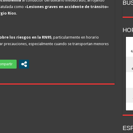
alcoholemia
al conductor del utilitario involucrado, arrojando
BU
aratulada como «
Lesiones graves en accidente de tránsito
»
rgio Ríos
.
HO
obre los riesgos en la RN95
, particularmente en horario
r precauciones, especialmente cuando se transportan menores
ESP