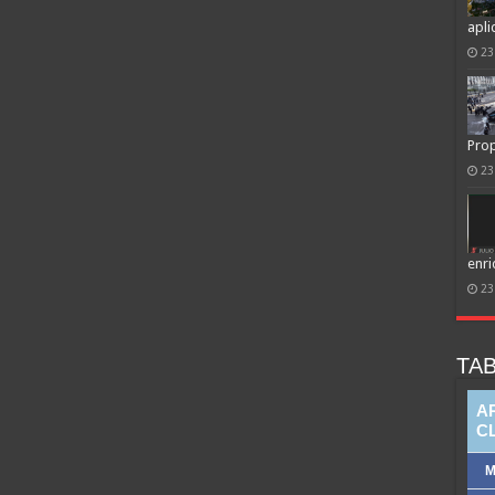
apli
23
Prop
23
enri
23
TAB