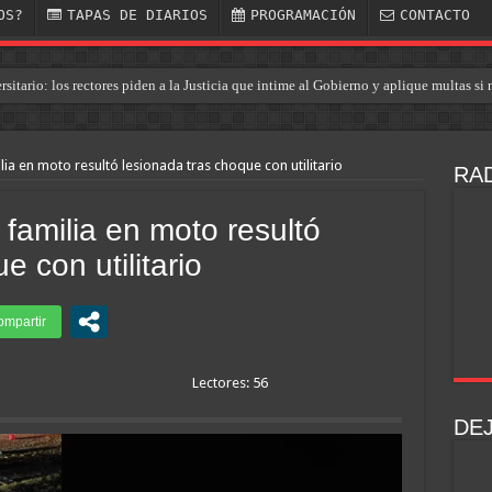
OS?
TAPAS DE DIARIOS
PROGRAMACIÓN
CONTACTO
ersitario: los rectores piden a la Justicia que intime al Gobierno y aplique multas s
el intendente de Gaiman en medio de una operación
ia en moto resultó lesionada tras choque con utilitario
RAD
familia en moto resultó
e con utilitario
025 Lectores: 56
DE