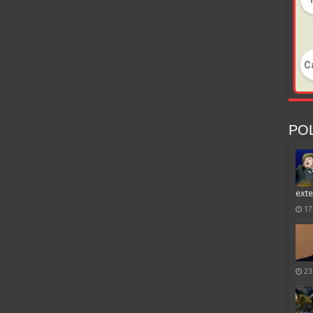
POL
exte
17
23