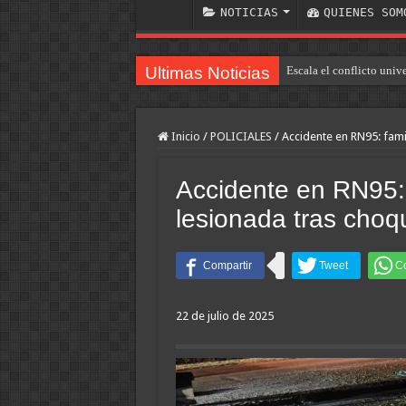
NOTICIAS
QUIENES SOM
Ultimas Noticias
Escala el conflicto univ
Dolor en Chubut: murió 
Inicio
/
POLICIALES
/
Accidente en RN95: famil
Accidente en RN95: 
lesionada tras choqu
22 de julio de 2