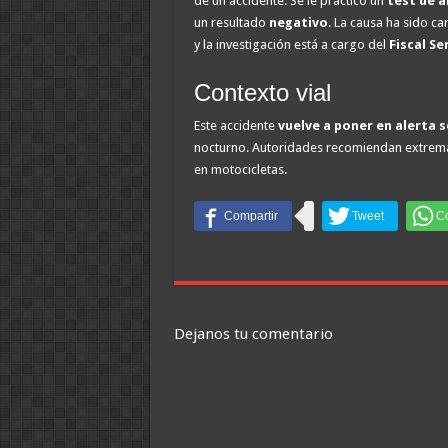
de un accidente. Se le practicó un
test de 
un resultado
negativo
. La causa ha sido c
y la investigación está a cargo del
Fiscal Se
Contexto vial
Este accidente
vuelve a poner en alerta s
nocturno. Autoridades recomiendan extrema
en motocicletas.
Dejanos tu comentario